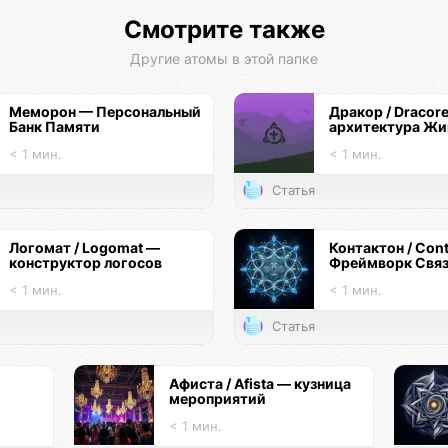
Смотрите также
Другие атомы в этой папке
Меморон — Персональный
Дракор / Dracor
Банк Памяти
архитектура Жи
< 1 мин.
< 1 мин.
Статья
Логомат / Logomat —
Контактон / Con
конструктор логосов
Фреймворк Свя
< 1 мин.
< 1 мин.
Статья
Афиста / Afista — кузница
мероприятий
< 1 мин.