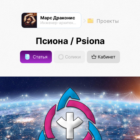
Марс Драконис
Проекты
Инженер-архитектор
Псиона / Psiona
Статья
Солики
Кабинет