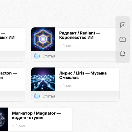
e —
Радиант / Radiant —
вых ИИ
Королевство ИИ
< 1 мин.
Статья
tacton —
Лирис / Liris — Музыка
зи
Смыслов
< 1 мин.
Статья
Магнатор / Magnator —
кодинг-студия
< 1 мин.