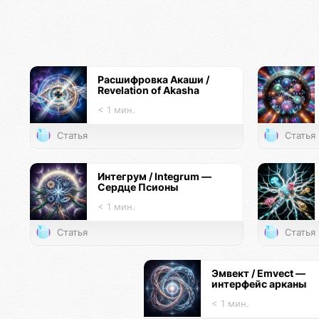
Расшифровка Акаши /
Revelation of Akasha
< 1 мин.
Статья
Статья
Интегрум / Integrum —
Сердце Псионы
< 1 мин.
Статья
Статья
Эмвект / Emvect —
интерфейс арканы
< 1 мин.