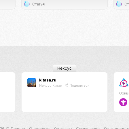
Статья
Ст
Нексус
kitasa.ru
Нексус Китая
Поделиться
Офиц
026 ©
Псиона
О проекте
Контакты
Соглашение
Конфиденци