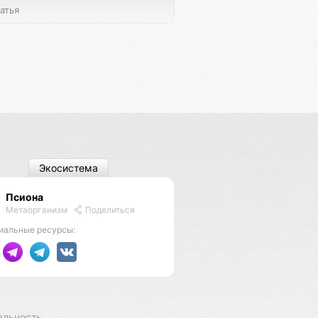
атья
Экосистема
Псиона
Метаорганизм
Поделиться
иальные ресурсы:
альность