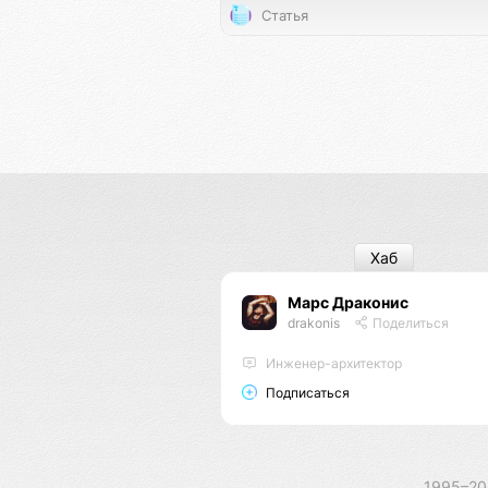
Статья
Хаб
Марс Драконис
drakonis
Поделиться
Инженер-архитектор
Подписаться
1995–2