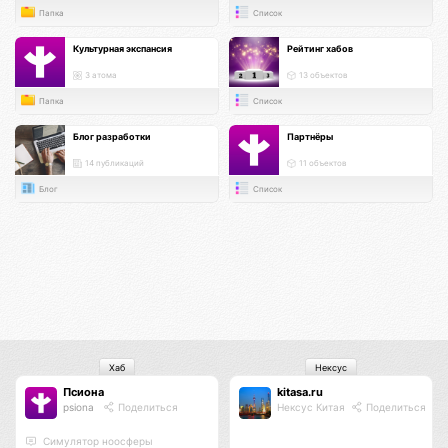
Папка
Список
Культурная экспансия
Рейтинг хабов
3 атома
13 объектов
Папка
Список
Блог разработки
Партнёры
14 публикаций
11 объектов
Блог
Список
Хаб
Нексус
Псиона
kitasa.ru
psiona
Поделиться
Нексус Китая
Поделиться
Cимулятор ноосферы