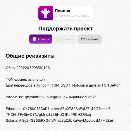
Псиона
Cимулятор ноосферы
Поддержать проект
Статья
Солики
Кабинет
Общие реквизиты
Сбер: 2202203998561106
TON-домен: psiona.ton
(для переводов в Toncoin, TON-USDT, Notcoin и других TON Jetton)
Bitcoin: bc1qf5wlnff69vup0egrrrjeuek94quh6uc78ef8lf
Ethereum: 0x78006E3aD1b4eAc6Bb0732BaFaf27142f47cedb7
TRON: TFy8jwDYAJgMnc8JJ1jNdG1PaPRPH27Hcg
Solana: Ai9gZ4SZ6tbRXGufWFnUSg2dUKuVqyMpoqidsM7M6Zei