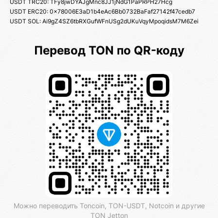
USDT TRC20: TFy8jwDYAJgMnc8JJ1jNdG1PaPRPH27Hcg
USDT ERC20: 0x78006E3aD1b4eAc6Bb0732BaFaf27142f47cedb7
USDT SOL: Ai9gZ4SZ6tbRXGufWFnUSg2dUKuVqyMpoqidsM7M6Zei
Перевод TON по QR-коду
Можно переводить Toncoin, TON-USDT, Notcoin и другие
TON Jetton