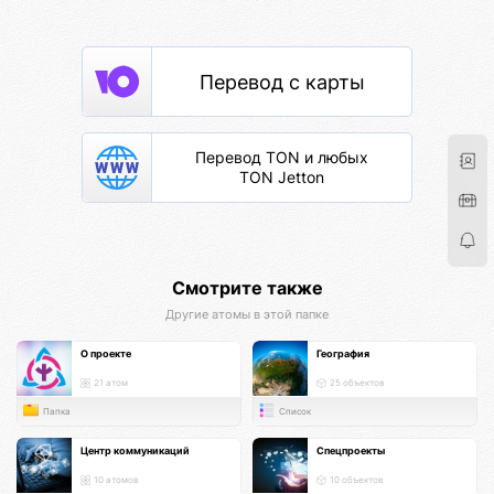
Перевод с карты
Перевод TON и любых
TON Jetton
Смотрите также
Другие атомы в этой папке
О проекте
География
21 атом
25 объектов
Папка
Список
Центр коммуникаций
Спецпроекты
10 атомов
10 объектов