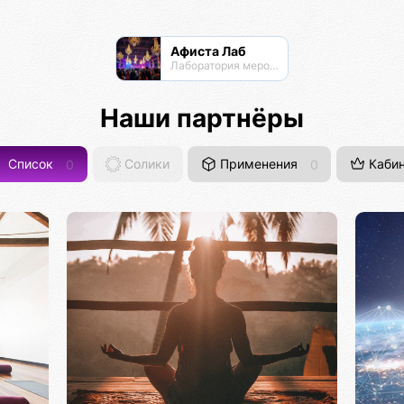
Афиста Лаб
Лаборатория мероприятий
Наши партнёры
Список
0
Солики
Применения
0
Кабин