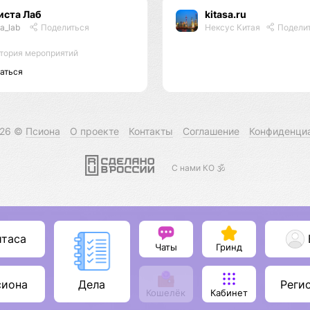
иста Лаб
kitasa.ru
ta_lab
Поделиться
Нексус Китая
Подели
тория мероприятий
аться
026 ©
Псиона
О проекте
Контакты
Соглашение
Конфиденци
С нами КО 🕉️
итаса
Чаты
Гринд
сиона
Реги
Дела
Кошелёк
Кабинет