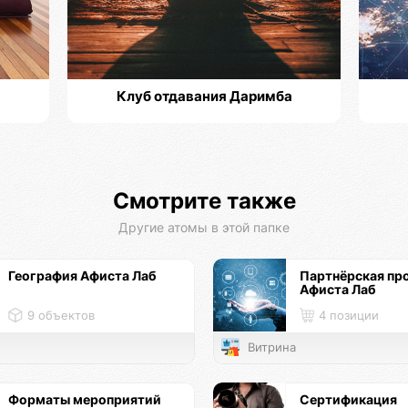
Клуб отдавания Даримба
Смотрите также
Другие атомы в этой папке
География Афиста Лаб
Партнёрская пр
Афиста Лаб
9 объектов
4 позиции
Витрина
Форматы мероприятий
Сертификация