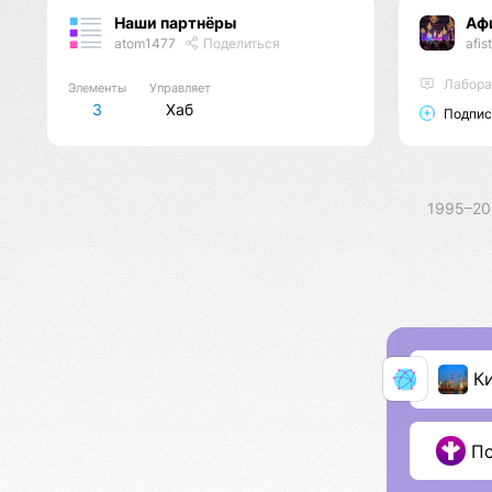
Наши партнёры
Аф
atom1477
Поделиться
afis
Лабора
Элементы
Управляет
3
Хаб
Подпис
1995–2
К
П