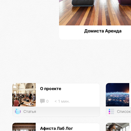
Домиста Аренда
О проекте
0
< 1 мин.
Статья
Список
Афиста Лаб Лог