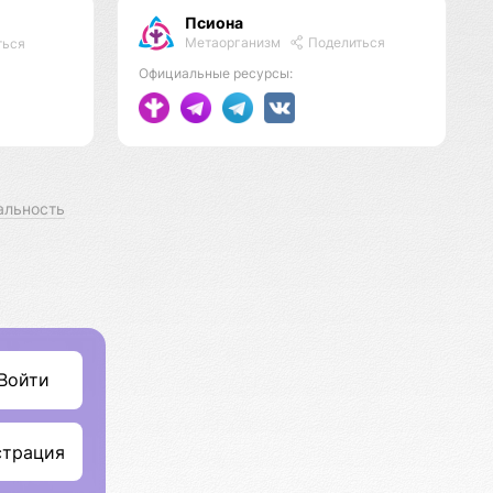
Псиона
Метаорганизм
Поделиться
ться
Официальные ресурсы:
альность
Войти
страция