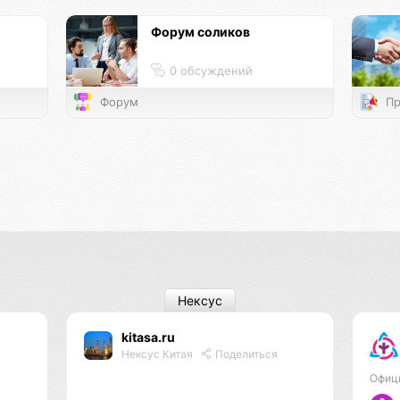
Форум соликов
0 обсуждений
Форум
Пр
Нексус
kitasa.ru
Нексус Китая
Поделиться
Офиц