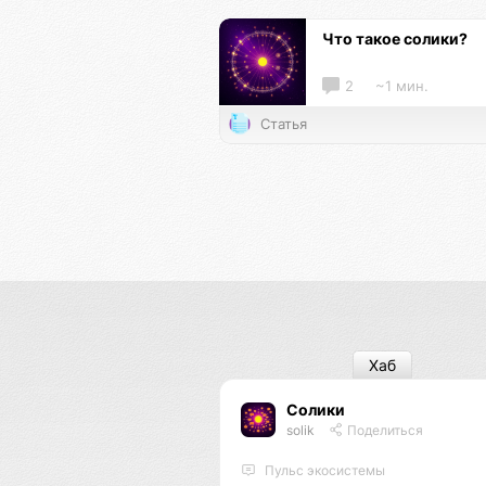
Что такое солики?
2
~1 мин.
Статья
Хаб
Солики
solik
Поделиться
Пульс экосистемы