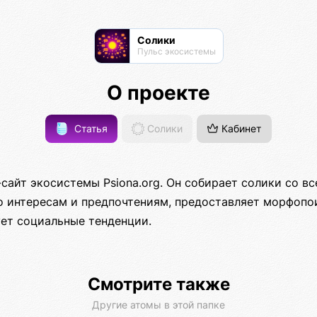
Солики
Пульс экосистемы
О проекте
Статья
Солики
Кабинет
сайт экосистемы Psiona.org. Он собирает солики со в
о интересам и предпочтениям, предоставляет морфопо
ует социальные тенденции.
Смотрите также
Другие атомы в этой папке