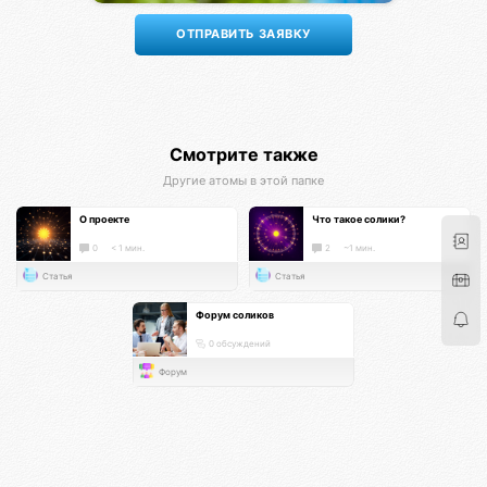
Смотрите также
Другие атомы в этой папке
О проекте
Что такое солики?
0
< 1 мин.
2
~1 мин.
Статья
Статья
Форум соликов
0 обсуждений
Форум