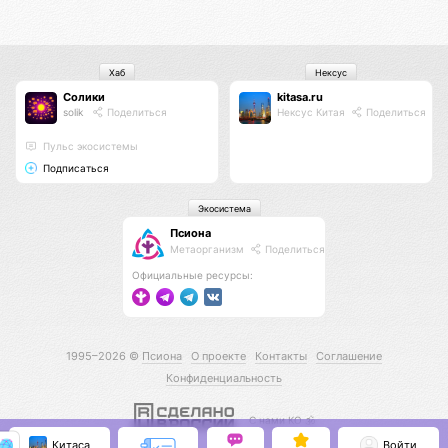
Хаб
Нексус
Солики
kitasa.ru
solik
Поделиться
Нексус Китая
Поделиться
Пульс экосистемы
Подписаться
Экосистема
Псиона
Метаорганизм
Поделиться
Официальные ресурсы:
1995–2026 ©
Псиона
О проекте
Контакты
Соглашение
Конфиденциальность
С нами КО 🕉️
Китаса
Войти