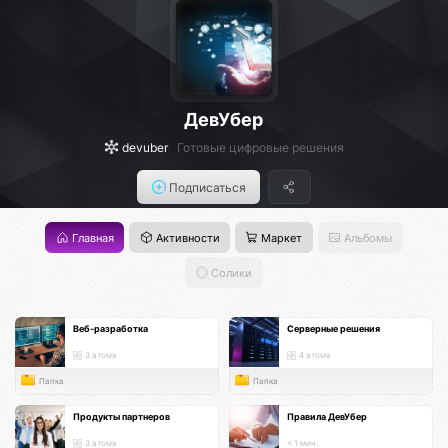
ДевУбер
devuber
Готовые цифровые решения
Подписаться
Главная
Активности
Маркет
Альбомы
Солики
Веб-разработка
Серверные решения
3 атома
4 атома
Папка
Папка
Продукты партнеров
Правила ДевУбер
3 атома
< 1 мин.