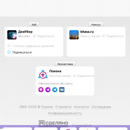
Хаб
Нексус
ДевУбер
kitasa.ru
devuber
Поделиться
Нексус Китая
Поделиться
Готовые цифровые решения
Подписаться
Экосистема
Псиона
Метаорганизм
Поделиться
Официальные ресурсы:
1995–2026 ©
Псиона
О проекте
Контакты
Соглашение
Конфиденциальность
С нами КО 🕉️