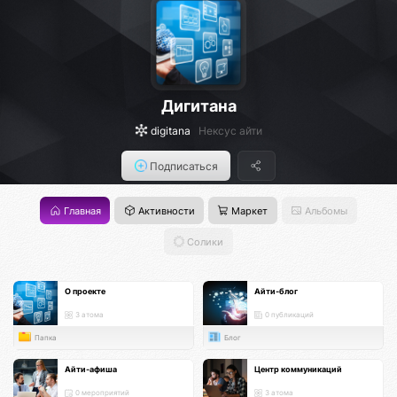
Дигитана
digitana
Нексус айти
Подписаться
Главная
Активности
Маркет
Альбомы
Солики
О проекте
Айти-блог
3 атома
0 публикаций
Папка
Блог
Айти-афиша
Центр коммуникаций
0 мероприятий
3 атома