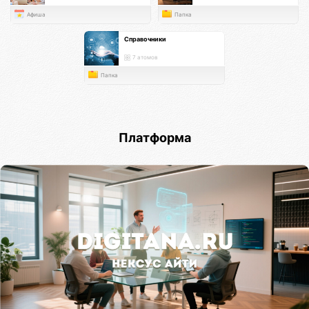
Афиша
Папка
Справочники
7 атомов
Папка
Платформа