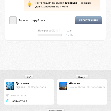
Регистрация занимает
10 секунд
— никаких
данных вводить не нужно.
Зарегистрируйтесь
РЕГИСТРАЦИЯ
Прогресс: 0%
0 / 1
Шаг
1
/ 15
Хаб
Нексус
Дигитана
kitasa.ru
digitana
Поделиться
Нексус Китая
Поделиться
Нексус айти
Подписаться
Экосистема