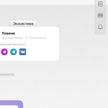
Экосистема
Псиона
Метаорганизм
Поделиться
иальные ресурсы:
альность