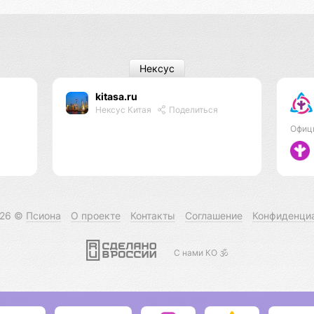
Нексус
kitasa.ru
Нексус Китая
Поделиться
Офиц
026 ©
Псиона
О проекте
Контакты
Соглашение
Конфиденци
С нами КО 🕉️