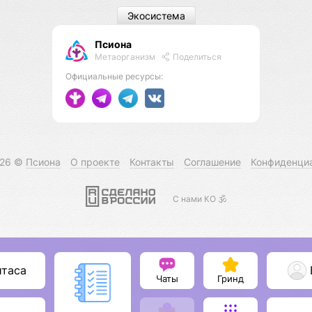
Экосистема
Псиона
Метаорганизм
Поделиться
Официальные ресурсы:
026 ©
Псиона
О проекте
Контакты
Соглашение
Конфиденци
С нами КО 🕉️
итаса
Чаты
Гринд