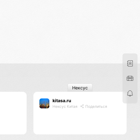
Нексус
kitasa.ru
я
Нексус Китая
Поделиться