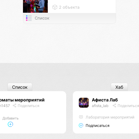
2 объекта
Список
Список
Хаб
рматы мероприятий
Афиста Лаб
m1457
Поделиться
afista_lab
Поделитьс
Лаборатория мероприятий
Добавить
Подписаться