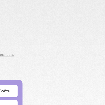
альность
Войти