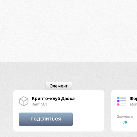
Элемент
Крипто-клуб Даоса
Фо
item1581
ato
Элементы
28