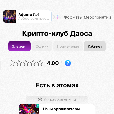
Афиста Лаб
Форматы мероприятий
Лаборатория мероприятий
Крипто-клуб Даоса
Элемент
Солики
Применения
Кабинет
1
4.00
Есть в атомах
Московская Афиста
Наши организаторы