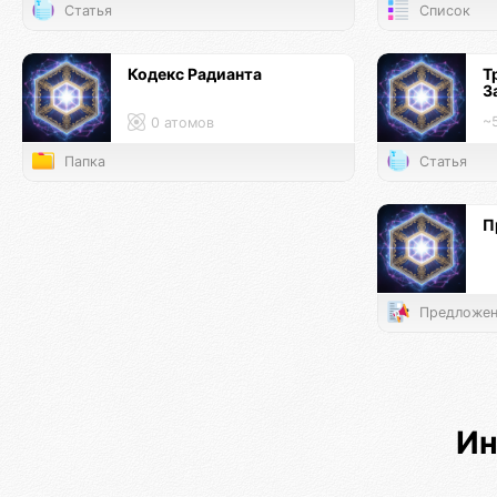
Статья
Список
Кодекс Радианта
Т
З
~
0 атомов
Папка
Статья
П
Предложен
Ин