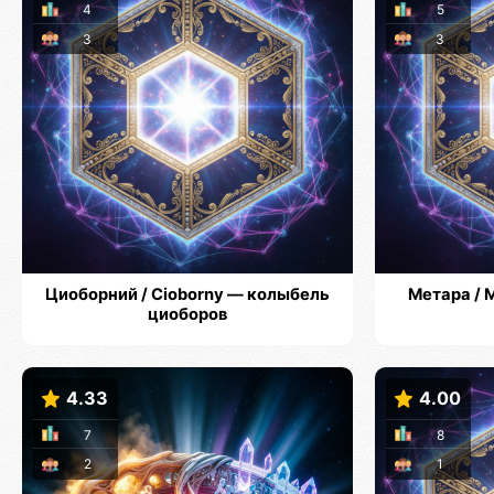
4
5
3
3
Циоборний / Cioborny — колыбель
Метара / 
циоборов
4.33
4.00
7
8
2
1