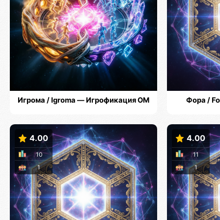
Игрома / Igroma — Игрофикация ОМ
Фора / F
4.00
4.00
10
11
1
1