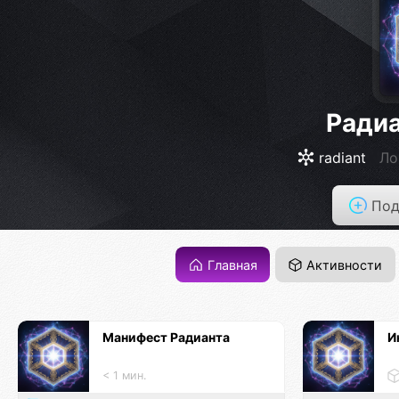
Радиа
radiant
Ло
Под
Главная
Активности
Манифест Радианта
И
< 1 мин.