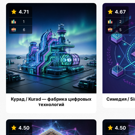
4.71
4.67
1
2
6
5
Курад / Kurad — фабрика цифровых
Симедия / S
технологий
4.50
4.50