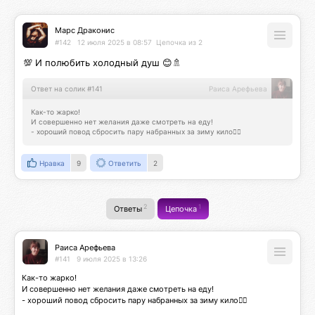
Марс Драконис
#142
12 июля 2025 в 08:57
Цепочка из 2
💯 И полюбить холодный душ 😊🚿
Ответ на солик #141
Раиса Арефьева
Как-то жарко!

И совершенно нет желания даже смотреть на еду! 

- хороший повод сбросить пару набранных за зиму кило👍🏻
Нравка
9
Ответить
2
2
1
Ответы
Цепочка
Раиса Арефьева
#141
9 июля 2025 в 13:26
Как-то жарко!

И совершенно нет желания даже смотреть на еду! 

- хороший повод сбросить пару набранных за зиму кило👍🏻