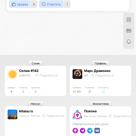
Нравка
9
Ответить
1
Солик
Профиль
Солик #142
Марс Драконис
solik142
Поделиться
id1
Поделиться
Нравки
Ответы
Цепочка
Уровень
Соликов
Контакты
9
2
2
60
21
Нексус
Экосистема
kitasa.ru
Псиона
Нексус Китая
Поделиться
Метаорганизм
Поделиться
Официальные ресурсы: