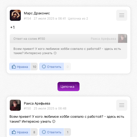
Марс Драконис
#154
27 июля 2025 в 06:41
Цепочка из 2
+1
Ответ на солик #150
Раиса Арефьева
Всем привет! У кого любимое хобби совпало с работой? - здесь есть 
такие? Интересно узнать 🙂
Нравка
10
Ответить
0
1
Цепочка
Раиса Арефьева
#150
25 июля 2025 в 06:48
Всем привет! У кого любимое хобби совпало с работой? - здесь есть 
такие? Интересно узнать 🙂
Нравка
8
Ответить
1