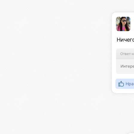
Ничего
Ответ н
Интере
Нра