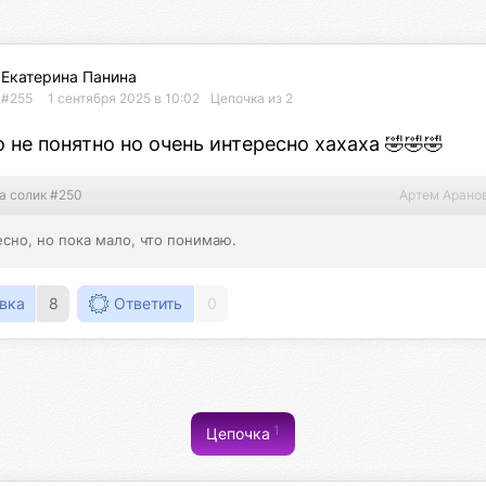
Екатерина Панина
#255
1 сентября 2025 в 10:02
Цепочка из 2
 не понятно но очень интересно хахаха 🤣🤣🤣
а солик #250
Артем Арано
сно, но пока мало, что понимаю.
вка
8
Ответить
0
1
Цепочка