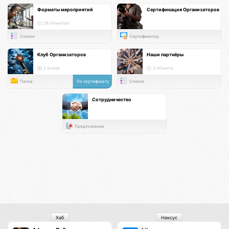
Форматы мероприятий
Сертификация Организаторов
28 объектов
Список
Сертификатор
Клуб Организаторов
Наши партнёры
2 атома
3 объекта
Папка
По сертификату
Список
Сотрудничество
Предложение
Хаб
Нексус