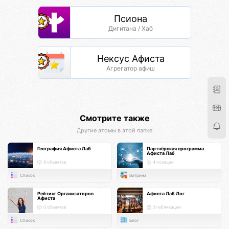
Псиона
Дигитана / Хаб
Нексус Афиста
Агрегатор афиш
Смотрите также
Другие атомы в этой папке
География Афиста Лаб
Партнёрская программа
Афиста Лаб
9 объектов
4 позиции
Список
Витрина
Рейтинг Организаторов
Афиста Лаб Лог
Афиста
0 объектов
3 публикации
Список
Блог