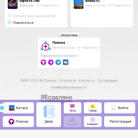
Афиста Лаб
kitasa.ru
afista_lab
Поделиться
Нексус Китая
Поделиться
Лаборатория мероприятий
Подписаться
Экосистема
Псиона
Метаорганизм
Поделиться
Официальные ресурсы:
1995–2026 ©
Псиона
О проекте
Контакты
Соглашение
Конфиденциальность
С нами КО 🕉️
Китаса
Войти
Чаты
Гринд
Псиона
Регистрация
Дела
Кошелёк
Кабинет