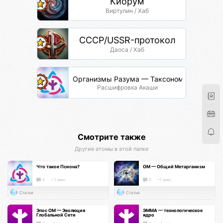
Киорум
Виртулин / Хаб
СССР/USSR-протокол
Даоса / Хаб
Организмы Разума — Таксономия Жизни
Расшифровка Акаши
Смотрите также
Другие атомы в этой папке
Что такое Псиона?
ОМ — Общий Метарганизм
0
< 1 мин.
0
~1 мин.
Статья
Статья
Эпос ОМ — Эволюция
ЭММА — технологическое
Глобальной Сети
ядро