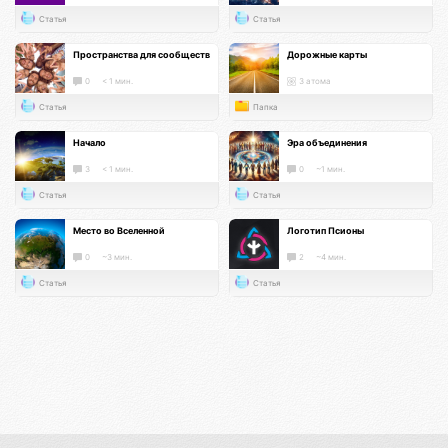
Статья
Статья
Пространства для сообществ
Дорожные карты
0
< 1 мин.
3 атома
Статья
Папка
Начало
Эра объединения
3
< 1 мин.
0
~1 мин.
Статья
Статья
Место во Вселенной
Логотип Псионы
0
~3 мин.
2
~4 мин.
Статья
Статья