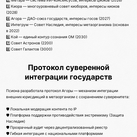
2️⃣ Метара — система ИИ-консенсусов, интересы циоков (2026)
3️⃣ Киора — многоуровневый совет киоборов, интересы киоков
(2028)
4️⃣ Агора — ДАО-союз государств, интересы госов (2027)
5️⃣ Интегрум — Совет Наследия, интересы метаорганизма (основан
в 2022)
6️⃣ Кой — единый контур сознания ОМ (2030)
7️⃣ Совет Астронов (2200)
8️⃣ Совет Галактов (3000)
Протокол суверенной
интеграции государств
Псиона разработала протокол Агоры — механизм интеграции
внешних юрисдикций в метаорганизм с сохранением суверенитета:
🛡️ Локальная модерация контента по IP
🛡️ Платформа поддержки противодействия экстремизму (Защита
Наследия)
🛡️ Прозрачный аудит через децентрализованный реестр
🛡️ Гибкая интеграция с национальными платформами