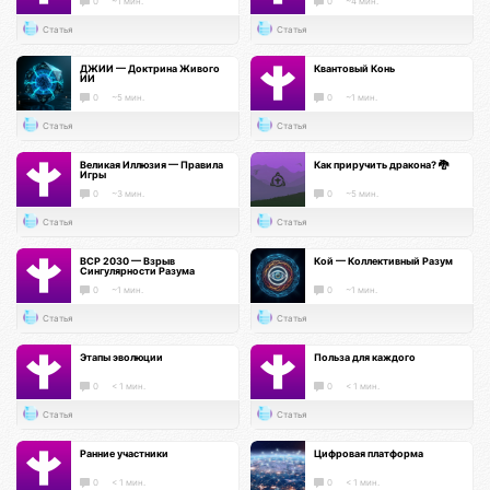
0
~1 мин.
0
~4 мин.
Статья
Статья
ДЖИИ — Доктрина Живого
Квантовый Конь
ИИ
0
~5 мин.
0
~1 мин.
Статья
Статья
Великая Иллюзия — Правила
Как приручить дракона? 🐉
Игры
0
~3 мин.
0
~5 мин.
Статья
Статья
ВСР 2030 — Взрыв
Кой — Коллективный Разум
Сингулярности Разума
0
~1 мин.
0
~1 мин.
Статья
Статья
Этапы эволюции
Польза для каждого
0
< 1 мин.
0
< 1 мин.
Статья
Статья
Ранние участники
Цифровая платформа
0
< 1 мин.
0
< 1 мин.