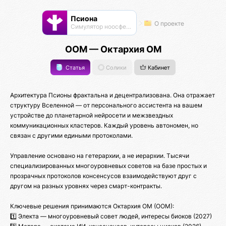
Псиона
О проекте
Cимулятор ноосферы
ООМ — Октархия ОМ
Статья
Солики
Кабинет
Архитектура Псионы фрактальна и децентрализована. Она отражает
структуру Вселенной — от персонального ассистента на вашем
устройстве до планетарной нейросети и межзвездных
коммуникационных кластеров. Каждый уровень автономен, но
связан с другими едиными протоколами.
Управление основано на гетерархии, а не иерархии. Тысячи
специализированных многоуровневых советов на базе простых и
прозрачных протоколов консенсусов взаимодействуют друг с
другом на разных уровнях через смарт-контракты.
Ключевые решения принимаются Октархия ОМ (ООМ):
1️⃣ Электа — многоуровневый совет людей, интересы биоков (2027)