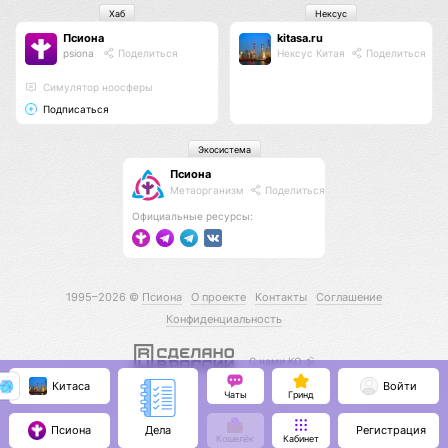
Хаб
Нексус
Псиона
kitasa.ru
psiona
Поделиться
Нексус Китая
Поделиться
Cимулятор ноосферы
Подписаться
Экосистема
Псиона
Метаорганизм
Поделиться
Официальные ресурсы:
1995–2026 ©
Псиона
О проекте
Контакты
Соглашение
Конфиденциальность
С нами КО 🕉️
Китаса
Войти
Чаты
Гринд
Псиона
Регистрация
Дела
Кошелёк
Кабинет